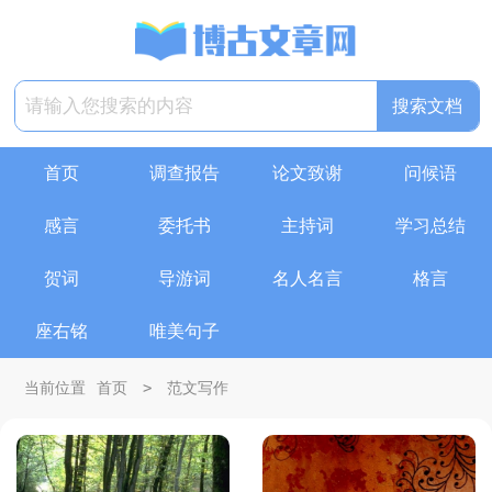
首页
调查报告
论文致谢
问候语
感言
委托书
主持词
学习总结
贺词
导游词
名人名言
格言
座右铭
唯美句子
>
当前位置
首页
范文写作