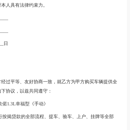
对本人具有法律约束力。
___
___
__日
方经过平等、友好协商一致，就乙方为甲方购买车辆提供全
如下协议，以兹共同遵守：
偌1.3L幸福型《手动》
行按揭贷款的全部流程、提车、验车、上户、挂牌等全部