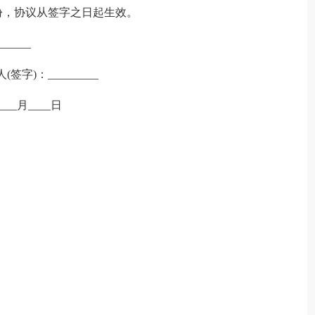
份，协议从签字之日起生效。
_____
签字)：_________
____月____日