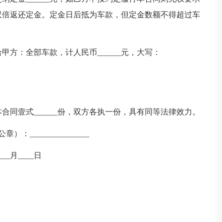
双倍返还定金。定金日后抵为车款，但定金数额不得超过车
方：全部车款，计人民币______元，大写：
同壹式______份，双方各执一份，具有同等法律效力。
章）：_______________
____月____日