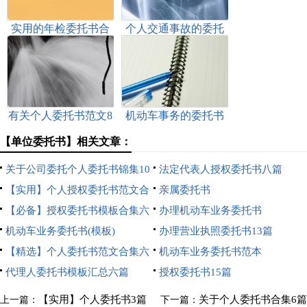
实用的年检委托书合
个人交通事故的委托
集9篇
书（精选9篇）
有关个人委托书范文8
机动车事务的委托书
篇
（精选6篇）
【单位委托书】相关文章：
关于公司委托个人委托书锦集10
法定代表人授权委托书八篇
篇
【实用】个人授权委托书范文合
亲属委托书
集10篇
【必备】授权委托书模板合集六
办理机动车业务委托书
篇
机动车业务委托书(模板)
办理营业执照委托书13篇
【精选】个人委托书范文合集六
机动车业务委托书范本
篇
代理人委托书模板汇总六篇
授权委托书15篇
【实用】个人委托书3篇
关于个人委托书合集6篇
上一篇：
下一篇：