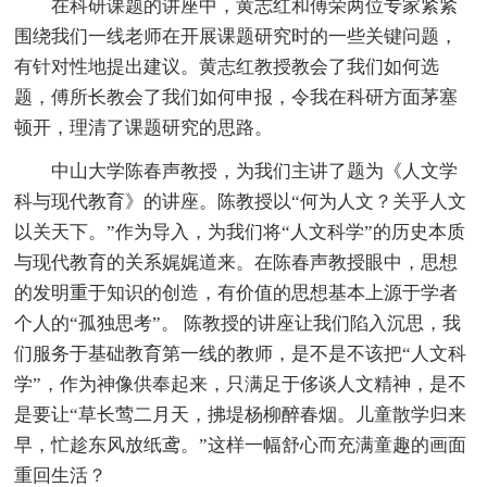
在科研课题的讲座中，黄志红和傅荣两位专家紧紧
围绕我们一线老师在开展课题研究时的一些关键问题，
有针对性地提出建议。黄志红教授教会了我们如何选
题，傅所长教会了我们如何申报，令我在科研方面茅塞
顿开，理清了课题研究的思路。
中山大学陈春声教授，为我们主讲了题为《人文学
科与现代教育》的讲座。陈教授以“何为人文？关乎人文
以关天下。”作为导入，为我们将“人文科学”的历史本质
与现代教育的关系娓娓道来。在陈春声教授眼中，思想
的发明重于知识的创造，有价值的思想基本上源于学者
个人的“孤独思考”。 陈教授的讲座让我们陷入沉思，我
们服务于基础教育第一线的教师，是不是不该把“人文科
学”，作为神像供奉起来，只满足于侈谈人文精神，是不
是要让“草长莺二月天，拂堤杨柳醉春烟。儿童散学归来
早，忙趁东风放纸鸢。”这样一幅舒心而充满童趣的画面
重回生活？