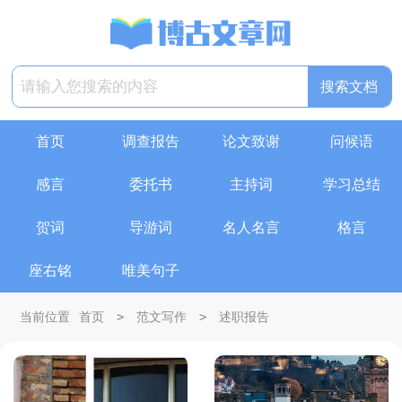
首页
调查报告
论文致谢
问候语
感言
委托书
主持词
学习总结
贺词
导游词
名人名言
格言
座右铭
唯美句子
>
>
当前位置
首页
范文写作
述职报告