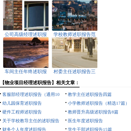
公司高级经理述职报
学校教师述职报告范
告
文
车间主任年终述职报
村委主任述职报告三
告
篇
【物业项目经理述职报告】相关文章：
客服部经理述职报告（通用10
教学主任述职报告四篇
篇）
幼儿园保育述职报告
小学教师述职报告（精选17篇）
硬件工程师述职报告
教师晋升高级述职报告8篇
关于学校教导主任的述职报告
医生年度述职报告
财务个人年度述职报告
学生干部述职报告15篇