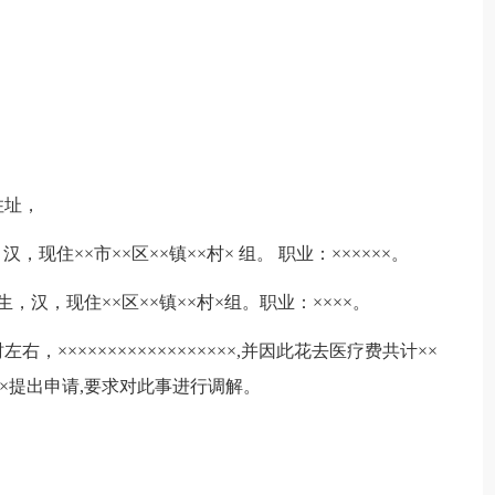
住址，
，现住××市××区××镇××村× 组。 职业：××××××。
生，汉，现住××区××镇××村×组。职业：××××。
左右，××××××××××××××××××,并因此花去医疗费共计××
×提出申请,要求对此事进行调解。