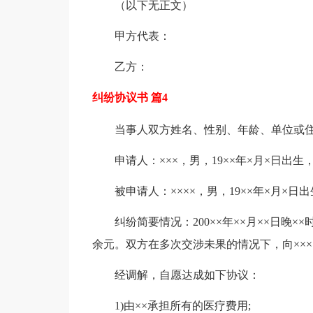
（以下无正文）
甲方代表：
乙方：
纠纷协议书 篇4
当事人双方姓名、性别、年龄、单位或
申请人：×××，男，19××年×月×日出生，汉
被申请人：××××，男，19××年×月×日出
纠纷简要情况：200××年××月××日晚××时
余元。双方在多次交涉未果的情况下，向×××
经调解，自愿达成如下协议：
1)由××承担所有的医疗费用;