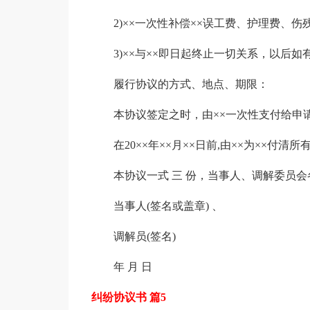
2)××一次性补偿××误工费、护理费、伤
3)××与××即日起终止一切关系，以后
履行协议的方式、地点、期限：
本协议签定之时，由××一次性支付给申请人
在20××年××月××日前,由××为××付清
本协议一式 三 份，当事人、调解委员
当事人(签名或盖章) 、
调解员(签名)
年 月 日
纠纷协议书 篇5