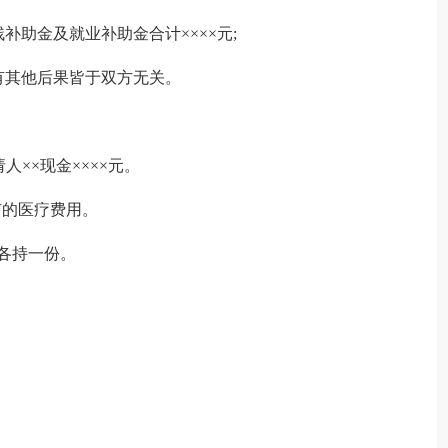
残补助金及就业补助金合计××××元;
如有其他后果皆于双方无关。
××现金××××元。
所有的医疗费用。
会各持一份。