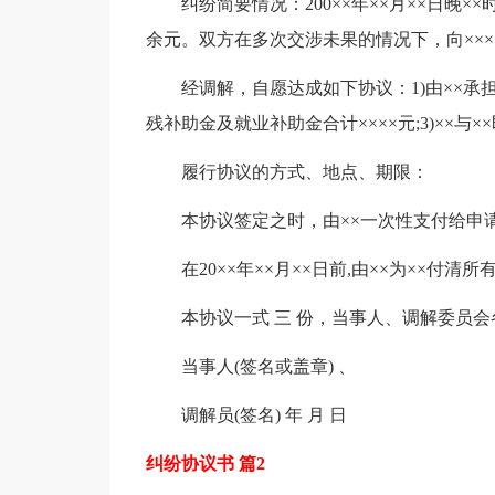
纠纷简要情况：200××年××月××日晚××时
余元。双方在多次交涉未果的情况下，向×××
经调解，自愿达成如下协议：1)由××承担
残补助金及就业补助金合计××××元;3)××
履行协议的方式、地点、期限：
本协议签定之时，由××一次性支付给申请人
在20××年××月××日前,由××为××付清
本协议一式 三 份，当事人、调解委员
当事人(签名或盖章) 、
调解员(签名) 年 月 日
纠纷协议书 篇2