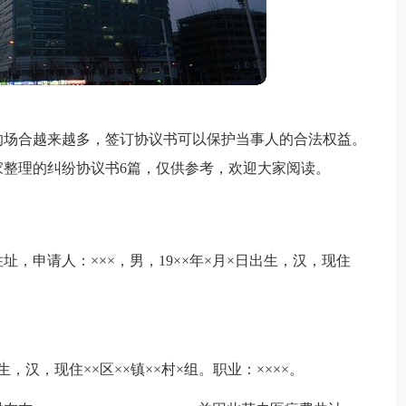
的场合越来越多，签订协议书可以保护当事人的合法权益。
整理的纠纷协议书6篇，仅供参考，欢迎大家阅读。
，申请人：×××，男，19××年×月×日出生，汉，现住
生，汉，现住××区××镇××村×组。职业：××××。