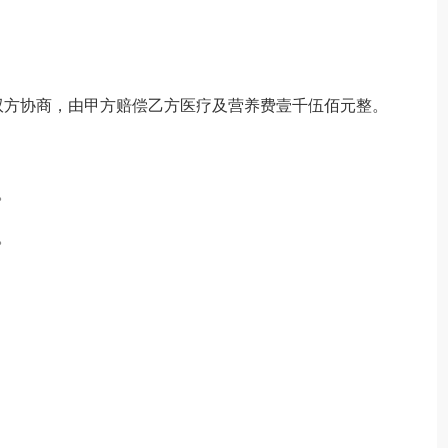
双方协商，由甲方赔偿乙方医疗及营养费壹千伍佰元整。
。
。