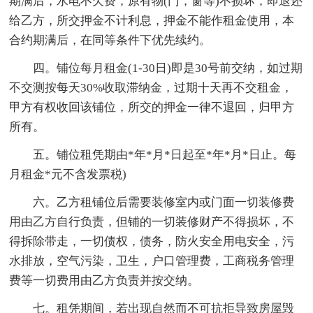
期满后，水电不欠费，原有物(门，窗等)不损坏，即退还
给乙方，所交押金不计利息，押金不能作租金使用，本
合约期满后，在同等条件下优先续约。
四。铺位每月租金(1-30日)即是30号前交纳，如过期
不交测按每天30%收取滞纳金，过期十天再不交租金，
甲方有权收回该铺位，所交的押金一律不退回，归甲方
所有。
五。铺位租凭期由*年*月*日起至*年*月*日止。每
月租金*元不含发票税)
六。乙方租铺位后需要装修室内或门面一切装修费
用由乙方自行负责，但铺的一切装修财产不得损坏，不
得拆除带走，一切债权，债务，防火安全用电安全，污
水排放，空气污染，卫生，户口管理费，工商税务管理
费等一切费用由乙方负责并按交纳。
七。租凭期间，若出现自然而不可抗拒导致房屋毁