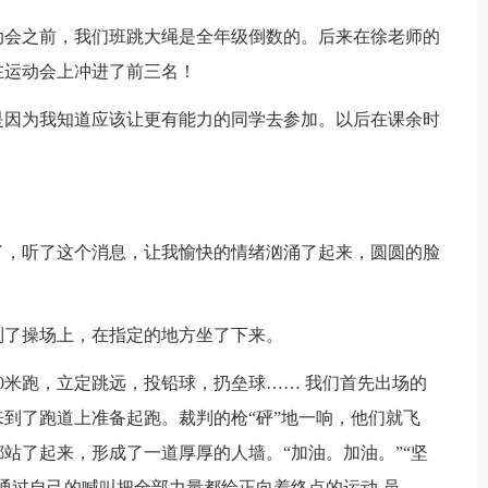
动会之前，我们班跳大绳是全年级倒数的。后来在徐老师的
在运动会上冲进了前三名！
是因为我知道应该让更有能力的同学去参加。以后在课余时
了，听了这个消息，让我愉快的情绪汹涌了起来，圆圆的脸
到了操场上，在指定的地方坐了下来。
00米跑，立定跳远，投铅球，扔垒球…… 我们首先出场的
到了跑道上准备起跑。裁判的枪“砰”地一响，他们就飞
站了起来，形成了一道厚厚的人墙。“加油。加油。”“坚
通过自己的喊叫把全部力量都给正向着终点的运动 员。