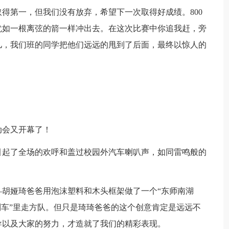
得第一，但我们没有放弃，希望下一次取得好成绩。800
犹如一根离弦的箭一样冲出去。在这次比赛中你追我赶，旁
儿，我们班的同学把他们远远的甩到了后面，最终以惊人的
动会又开幕了！
引起了全场的欢呼和盖过校园外汽车喇叭声，如同雷鸣般的
胡娅琦爸爸用泡沫塑料和木头框架做了一个“东师南湖
列车”里走方队。但只是琦琦爸爸的这个创意肯定是远远不
导以及大家的努力，才造就了我们的精彩表现。