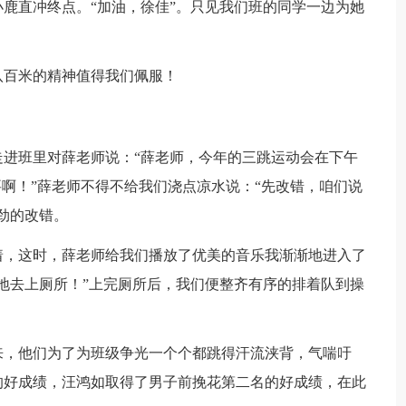
鹿直冲终点。“加油，徐佳”。只见我们班的同学一边为她
。
八百米的精神值得我们佩服！
进班里对薛老师说：“薛老师，今年的三跳运动会在下午
要啊！”薛老师不得不给我们浇点凉水说：“先改错，咱们说
劲的改错。
着，这时，薛老师给我们播放了优美的音乐我渐渐地进入了
地去上厕所！”上完厕所后，我们便整齐有序的排着队到操
来，他们为了为班级争光一个个都跳得汗流浃背，气喘吁
的好成绩，汪鸿如取得了男子前挽花第二名的好成绩，在此