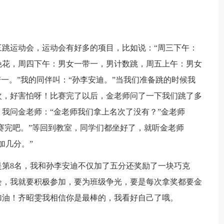
的三跳运动会，运动会有好多的项目，比如说：“周三下午：
挽花，周四下午：男女一带一，男计数跳，周五上午：男女
一。”我的同伴叫：“孙李安迪。”当我们准备跳的时候我
次，好害怕呀！比赛完了以后，金老师问了一下我们跳了多
个，我问金老师：“金老师我们拿上名次了没有？”金老师
比赛完吧。”等回到教室，同学们都坐好了，就听金老师
加几分。”
是第8名，我和孙李安迪不仅加了五分还奖励了一块巧克
会，我就要积极参加，要为班级争光，要是每次拿奖都要金
加油！齐昭雯我相信你是最棒的，我看好自己了哦。