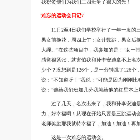
我祝贺他们为我们二四班争了很大的光！
难忘的运动会日记7
11月2至4日我们学校举行了一年一度
男女前挽花，周四上午：女计数跳，男女后
大绳。”在这些项目中，我参加的是：“女一带
感觉很紧张，就害怕我和孙李安迪拿不上名
少个？没想到是126个，是一分钟跳了126
说：“不知道呀！”我说：“可能是因为刚刚
说：“谁给我们班加几分我就给他的红星本上
过了几天，名次出来了，我和孙李安迪
力，好幸福啊！从现在开始只要是三跳运动
老师奖励那我就特幸福了，加油！加油！再
这是一次难忘的运动会。