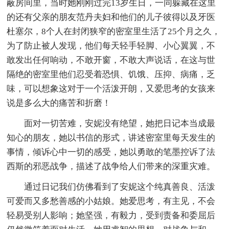
蔽房间里，当时她刚刚过完13岁生日，一同躲藏在这里
的还有父亲的朋友范丹夫妇和他们的儿子彼得以及牙医
杜塞尔，8个人在封闭狭窄的密室里生活了25个月之久，
为了防止被人发现，他们每天轻手轻脚、小心翼翼，不
敢发出任何响动，不敢开窗，不敢大声说话，在这与世
隔绝的密室里他们忍受着恐惧、饥饿、压抑、病痛，乏
味，可以想象这对于一个活泼开朗，又爱思考的女孩来
说是多么大的痛苦和折磨！
面对一切苦难，安妮没有绝望，她把日记本当成最
知心的朋友，她以书信的形式，讲述密室里每天发生的
事情，倾诉心中一切的感受，她以勇敢的笔墨控诉了法
西斯的邪恶战争，描述了战争给人们带来的深重灾难。
通过日记我们仿佛看到了安妮这个纯真善良、活泼
可爱而又多愁善感的小姑娘。她爱思考，有主见，不会
轻易受别人影响；她坚强，有毅力，受到责备和委屈后