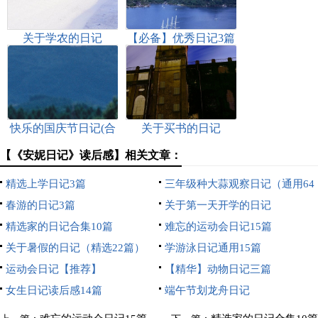
关于学农的日记
【必备】优秀日记3篇
快乐的国庆节日记(合
关于买书的日记
集15篇)
【《安妮日记》读后感】相关文章：
精选上学日记3篇
三年级种大蒜观察日记（通用64
春游的日记3篇
篇）
关于第一天开学的日记
精选家的日记合集10篇
难忘的运动会日记15篇
关于暑假的日记（精选22篇）
学游泳日记通用15篇
运动会日记【推荐】
【精华】动物日记三篇
女生日记读后感14篇
端午节划龙舟日记