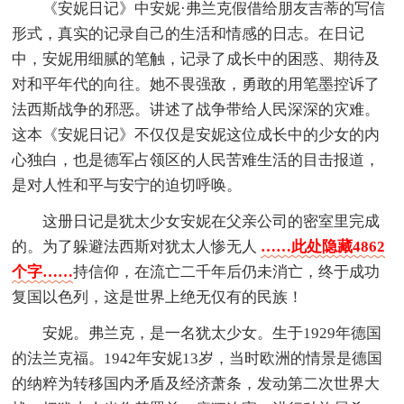
《安妮日记》中安妮·弗兰克假借给朋友吉蒂的写信
形式，真实的记录自己的生活和情感的日志。在日记
中，安妮用细腻的笔触，记录了成长中的困惑、期待及
对和平年代的向往。她不畏强敌，勇敢的用笔墨控诉了
法西斯战争的邪恶。讲述了战争带给人民深深的灾难。
这本《安妮日记》不仅仅是安妮这位成长中的少女的内
心独白，也是德军占领区的人民苦难生活的目击报道，
是对人性和平与安宁的迫切呼唤。
这册日记是犹太少女安妮在父亲公司的密室里完成
的。为了躲避法西斯对犹太人惨无人
……此处隐藏4862
个字……
持信仰，在流亡二千年后仍未消亡，终于成功
复国以色列，这是世界上绝无仅有的民族！
安妮。弗兰克，是一名犹太少女。生于1929年德国
的法兰克福。1942年安妮13岁，当时欧洲的情景是德国
的纳粹为转移国内矛盾及经济萧条，发动第二次世界大