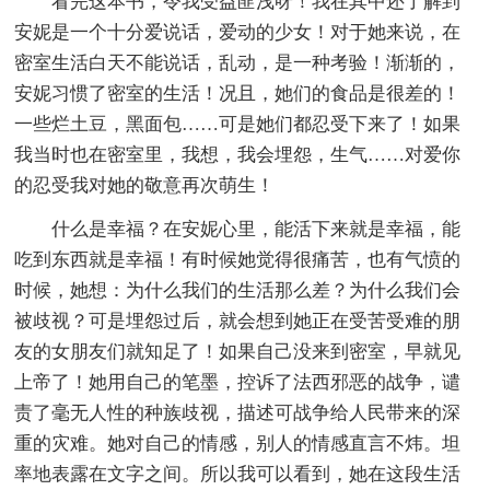
看完这本书，令我受益匪浅呀！我在其中还了解到
安妮是一个十分爱说话，爱动的少女！对于她来说，在
密室生活白天不能说话，乱动，是一种考验！渐渐的，
安妮习惯了密室的生活！况且，她们的食品是很差的！
一些烂土豆，黑面包……可是她们都忍受下来了！如果
我当时也在密室里，我想，我会埋怨，生气……对爱你
的忍受我对她的敬意再次萌生！
什么是幸福？在安妮心里，能活下来就是幸福，能
吃到东西就是幸福！有时候她觉得很痛苦，也有气愤的
时候，她想：为什么我们的生活那么差？为什么我们会
被歧视？可是埋怨过后，就会想到她正在受苦受难的朋
友的女朋友们就知足了！如果自己没来到密室，早就见
上帝了！她用自己的笔墨，控诉了法西邪恶的战争，谴
责了毫无人性的种族歧视，描述可战争给人民带来的深
重的灾难。她对自己的情感，别人的情感直言不炜。坦
率地表露在文字之间。所以我可以看到，她在这段生活