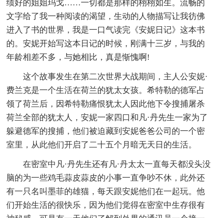
绩好的姐姐玛戈……一切都是那样的栩栩如生。流畅的
文字给了我一种阅读的渴望，生动的人物描写让我彷佛
进入了书的世界，我是一口气读完《安妮日记》这本书
的。安妮开始写这本日记的时候，刚满十三岁，与我的
年龄相差不多，与她相比，真是惭愧啊!
这个故事发生在第二次世界大战期间，主人公安妮·
费兰克是一个生活在荷兰的犹太女孩。希特勒的德军占
领了荷兰后，因希特勒痛恨犹太人因此他下令搜捕屠杀
荷兰全部的犹太人，安妮一家四口和凡·丹先生一家为了
躲避德军的搜捕，他们被迫藏到安妮爸爸公司的一个密
室里，从此他们开启了二十五个月暗无天日的生活。
在密室中凡·丹先生还有凡·丹太太一直每天都没头没
脑的为一些鸡毛蒜皮蒜皮的小事一直争吵不休，此外还
有一只名叫墨菲的雄猫，每天跟安妮他们在一起玩。他
们开始生活的很快乐，因为他们觉得在密室中生存很有