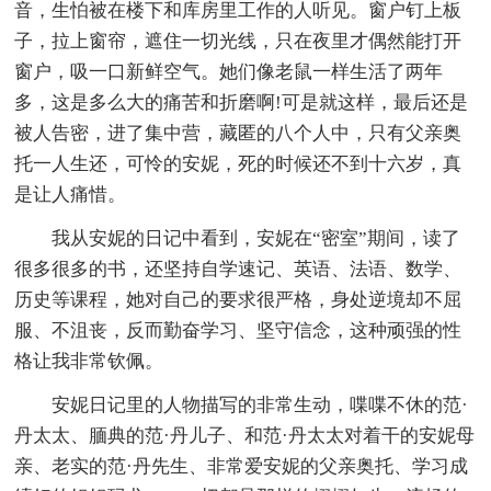
音，生怕被在楼下和库房里工作的人听见。窗户钉上板
子，拉上窗帘，遮住一切光线，只在夜里才偶然能打开
窗户，吸一口新鲜空气。她们像老鼠一样生活了两年
多，这是多么大的痛苦和折磨啊!可是就这样，最后还是
被人告密，进了集中营，藏匿的八个人中，只有父亲奥
托一人生还，可怜的安妮，死的时候还不到十六岁，真
是让人痛惜。
我从安妮的日记中看到，安妮在“密室”期间，读了
很多很多的书，还坚持自学速记、英语、法语、数学、
历史等课程，她对自己的要求很严格，身处逆境却不屈
服、不沮丧，反而勤奋学习、坚守信念，这种顽强的性
格让我非常钦佩。
安妮日记里的人物描写的非常生动，喋喋不休的范·
丹太太、腼典的范·丹儿子、和范·丹太太对着干的安妮母
亲、老实的范·丹先生、非常爱安妮的父亲奥托、学习成