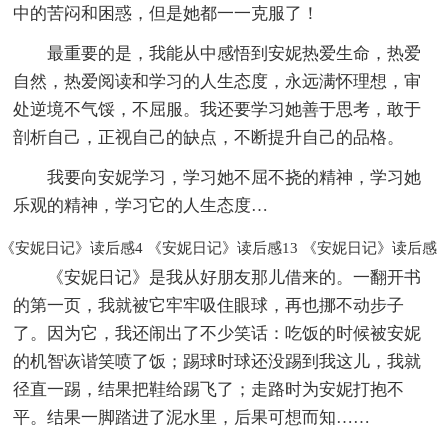
中的苦闷和困惑，但是她都一一克服了！
最重要的是，我能从中感悟到安妮热爱生命，热爱
自然，热爱阅读和学习的人生态度，永远满怀理想，审
处逆境不气馁，不屈服。我还要学习她善于思考，敢于
剖析自己，正视自己的缺点，不断提升自己的品格。
我要向安妮学习，学习她不屈不挠的精神，学习她
乐观的精神，学习它的人生态度…
《安妮日记》读后感4
《安妮日记》读后感13
《安妮日记》读后感
《安妮日记》是我从好朋友那儿借来的。一翻开书
的第一页，我就被它牢牢吸住眼球，再也挪不动步子
了。因为它，我还闹出了不少笑话：吃饭的时候被安妮
的机智诙谐笑喷了饭；踢球时球还没踢到我这儿，我就
径直一踢，结果把鞋给踢飞了；走路时为安妮打抱不
平。结果一脚踏进了泥水里，后果可想而知……