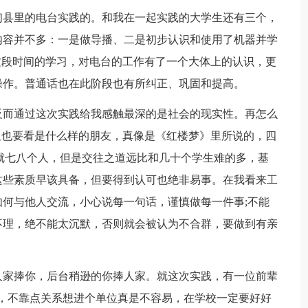
们县里的电台实践的。和我在一起实践的大学生还有三个，
内容并不多：一是做导播、二是初步认识和使用了机器并学
这段时间的学习，对电台的工作有了一个大体上的认识，更
操作。普通话也在此阶段也有所纠正、巩固和提高。
反而通过这次实践给我感触最深的是社会的现实性。再怎么
但也要看是什么样的朋友，真像是《红楼梦》里所说的，四
室就七八个人，但是交往之道远比和几十个学生难的多，基
这些素质早该具备，但要得到认可也绝非易事。在我看来工
何与他人交流，小心说每一句话，谨慎做每一件事;不能
不理，绝不能太沉默，否则就会被认为不合群，要做到有亲
人家捧你，后台稍逊的你捧人家。就这次实践，有一位前辈
，不靠点关系想进个单位真是不容易，在学校一定要好好