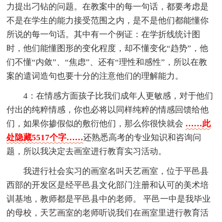
力提出刁钻的问题。在教案中的每一句话，都要考虑是
不是在学生的能力接受范围之内，是不是他们都能懂你
所说的每一句话。其中有一个例证：在学折线统计图
时，他们能懂图形的变化程度，却不懂变化“趋势”，他
们不懂“内敛”、“焦虑”、还有“理性和感性”，所以在教
案的遣词造句也要十分的注意他们的理解能力。
4：在情感方面孩子比我们成年人更敏感，对于他们
付出的纯粹情感，你也必将以同样纯粹的情感回馈给他
们，如果你掺假似的敷衍他们，那么你很快就会
……此
处隐藏5517个字……
还熟悉高考的专业知识和咨询问
题，所以我决定去画室进行教育实习活动。
我进行社会实习的画室名叫天艺画室，位于平邑县
西部的开发区是经平邑县文化部门注册和认可的美术培
训基地，教师都是平邑县中的老师。 平邑一中是我毕业
的母校，天艺画室的老师听说我们在画室里进行教育活