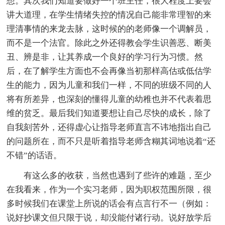
想。其次我们知道要做好一个班主任，很大程度上要会
讲大道理，在学生情绪失控的情况自己能非常理智的来
理清事情的来龙去脉，这时候的的老师像一个调解员，
而不是一个法官。除此之外还得教会学生识善恶、断美
丑、辨是非，让其养成一个良好的学习行为习惯。然
后，在了解学生方面也不会再像当初那样高估或低估学
生的能力，因为儿童和我们一样，不同的班级不同的人
将有所差异，也深刻的懂得儿童的幼稚也并不代表着思
维的贫乏。最后我们知道要想让自己尽快的成长，除了
自我刻苦外，还得虚心让指导老师直言不讳地指出自己
的问题所在，而不只是听着指导老师含糊其词地说着“还
不错”的话语。
有这么多的收获，当然也遇到了些许的难题，至少
在我看来，作为一个实习老师，因为职权范围所限，很
多时候我们在课堂上所说的话会有点言行不一（例如：
说好抄课文但只限于说，却没能付诸行动。说好放学后