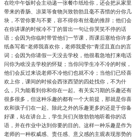
在吃中午饭时会主动递一张餐巾纸给你，还会把从家里
带来的香肠、凉菜等食物兴致勃勃且毫不吝惜的分你几
块，不管你要与不要，容不得你有丝毫的推辞；他们会
在你讲课的时候冷不丁的冒出一句让你哭笑不停的话
语；会因为你临时带管他们一节课，而课后塞给你许多
纸条写着“老师我喜欢你，老师我爱你”青涩且直白的言
词；会因为你请假一天没去学校，他很着急地打来电话
问你为啥没去学校的怀疑；当你问学生冷不冷的时候，
他们会反过来说老师不冷他们也就不冷；当他们已经喜
欢上你，课间的时候会西张西望的四处找你，不为什
么，只为能看到你和你在一起。有关实习期的乐趣还有
很多很多，但这种乐趣的都有一个大前提，那就是你喜
欢和孩子们在一起。除此之外的乐趣更多的还是于你备
好课，站在讲台上，学生兴们兴致勃勃地听着你的话
语，并在作业中达到你要的目的。这样一种乐趣是作为
老师的一种权威感、责任感、意义感的主观表现形势的