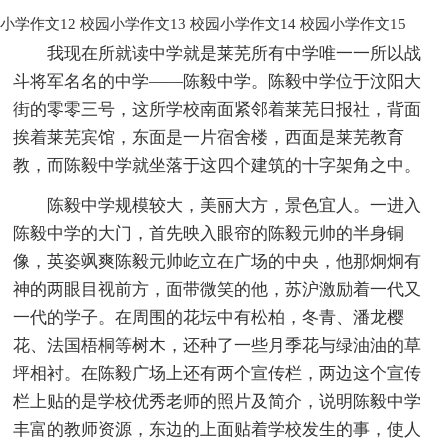
小学作文12
校园小学作文13
校园小学作文14
校园小学作文15
我现在所就读中学就是莱芜所有中学唯一一所以战
斗将军名名的中学——陈毅中学。陈毅中学位于汶阳大
街的零零三号，这所学校南面紧邻着莱芜日报社，背面
挨着莱芜宾馆，东面是一片宿舍楼，西面是莱芜教育
教，而陈毅中学就坐落于这四个建筑的十字架角之中。
陈毅中学规模较大，美丽大方，景色宜人。一进入
陈毅中学的大门，首先映入眼帘的陈毅元帅的半身铜
像，英姿飒爽陈毅元帅屹立在广场的中央，他那炯炯有
神的两眼目视前方，面带微笑的他，苏沪激励着一代又
一代的学子。在周围的花坛中有松柏，冬青、潘龙樱
花、法国梧桐等树木，还种了一些月季花与绿油油的草
坪相衬。在陈毅广场上还有两个宣传栏，两边这个宣传
栏上贴的是学校优秀老师的照片及简介，说明陈毅中学
丰富的教师资源，东边的上面贴着学校发生的事，使人