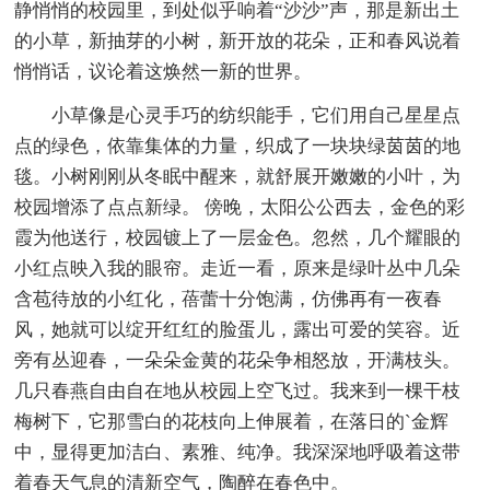
静悄悄的校园里，到处似乎响着“沙沙”声，那是新出土
的小草，新抽芽的小树，新开放的花朵，正和春风说着
悄悄话，议论着这焕然一新的世界。
小草像是心灵手巧的纺织能手，它们用自己星星点
点的绿色，依靠集体的力量，织成了一块块绿茵茵的地
毯。小树刚刚从冬眠中醒来，就舒展开嫩嫩的小叶，为
校园增添了点点新绿。 傍晚，太阳公公西去，金色的彩
霞为他送行，校园镀上了一层金色。忽然，几个耀眼的
小红点映入我的眼帘。走近一看，原来是绿叶丛中几朵
含苞待放的小红化，蓓蕾十分饱满，仿佛再有一夜春
风，她就可以绽开红红的脸蛋儿，露出可爱的笑容。近
旁有丛迎春，一朵朵金黄的花朵争相怒放，开满枝头。
几只春燕自由自在地从校园上空飞过。我来到一棵干枝
梅树下，它那雪白的花枝向上伸展着，在落日的`金辉
中，显得更加洁白、素雅、纯净。我深深地呼吸着这带
着春天气息的清新空气，陶醉在春色中。