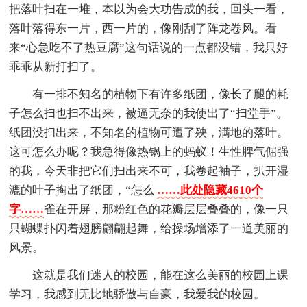
把落叶扫在一堆，本以为会大功告成的我，回头一看，
落叶落得东一片，西一片的，像刚刮了阵龙卷风。看
来“心急吃不了热豆腐”这句话说的一点都没错，我只好
乖乖从新打扫了。
有一排不知名的植物下有许多纸团，像长了腿的耗
子怎么扫也扫不出来，被逼无奈的我使出了“扫堂手”。
纸团没扫出来，不知名的植物可遭了殃，满地的落叶。
这可怎么办呢？我急得像热锅上的蚂蚁！生性脾气倔强
的我，今天非把它们扫出来不可，我卷起袖子，扒开湿
漉的叶子掏出了纸团，“怎么
……此处隐藏4610个
字……
雀在开屏，那粉红色的花瓣层层叠叠的，像一只
只蝴蝶扑闪着翅膀翩翩起舞，给操场增添了一道美丽的
风景。
这就是我们迷人的校园，能在这么美丽的校园上课
学习，我感到无比地骄傲与自豪，我爱我的校园。