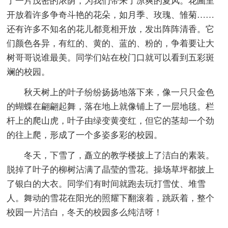
了一片茂密的浓荫，为我们带来了凉爽的夏风。花圃里
开放着许多争奇斗艳的花朵，如月季、玫瑰、雏菊……
还有许多不知名的花儿都竟相开放，发出阵阵清香。它
们颜色各异，有红的、黄的、蓝的、粉的，争着要让大
树哥哥说谁最美。同学们站在校门口就可以看到五彩斑
斓的校园。
秋天树上的叶子纷纷扬扬地落下来，像一只只金色
的蝴蝶在翩翩起舞，落在地上就像铺上了一层地毯。栏
杆上的爬山虎，叶子由绿变黄变红，但它的茎却一个劲
的往上爬，形成了一个多姿多彩的校园。
冬天，下雪了，矗立的教学楼披上了洁白的素装。
脱掉了叶子的柳树沾满了晶莹的雪花。操场草坪都披上
了银白的大衣。同学们有时间就跑去玩打雪仗、堆雪
人。舞动的雪花在阳光的照耀下翻滚着，跳跃着，整个
校园一片洁白，冬天的校园多么纯洁呀！