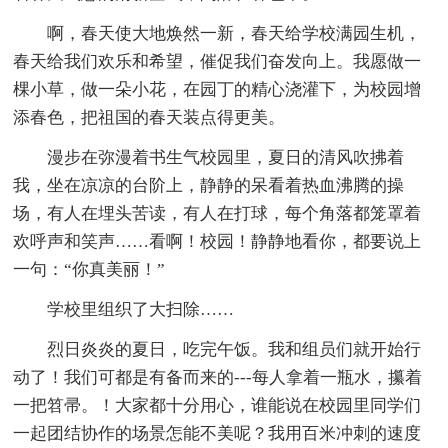
啊，春天使大地焕然一新，春天给学校满园生机，
春天给我们欢乐和希望，催促我们奋发向上。我愿做一
棵小草，做一朵小花，在园丁的精心浇灌下，为校园增
添春色，把祖国的春天装点得更美。
漫步在弥漫着书生气校园里，夏日的清风吹拂着
我，坐在凉凉的台阶上，静静的呆看着热血沸腾的操
场，有人在埋头苦读，有人在打球，每个角落都笼罩着
欢呼声和笑声……看啊！校园！静静地看你，都要说上
一句：“你真美丽！”
学校里组织了大扫除……
烈日炎炎的夏日，吃完午饭。我和组员们就开始行
动了！我们可都是有备而来的---每人拿着一瓶水，攥着
一把笤帚。！大家都十分用心，谁能说在校园里同学们
一起团结协作的场景怎能不美呢？我用百米冲刺的速度