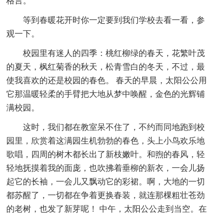
格言。
等到春暖花开时你一定要到我们学校去看一看，参
观一下。
校园里有迷人的四季：桃红柳绿的春天，花繁叶茂
的夏天，枫红菊香的秋天，松青雪白的冬天，不过，最
使我喜欢的还是校园的春色。 春天的早晨，太阳公公用
它那温暖轻柔的手臂把大地从梦中唤醒，金色的光辉铺
满校园。
这时，我们都在教室呆不住了，不约而同地跑到校
园里，欣赏着这满园生机勃勃的春色，头上小鸟欢乐地
歌唱，四周的树木都长出了新枝嫩叶。和煦的春风，轻
轻地抚摸着我的面庞，也吹拂着垂柳的新衣，一会儿扬
起它的长袖，一会儿又飘动它的彩裙。啊，大地的一切
都苏醒了，一切都在争着更换春装，就连那棵粗壮苍劲
的老树，也发了新芽呢！ 中午，太阳公公走到当空。在