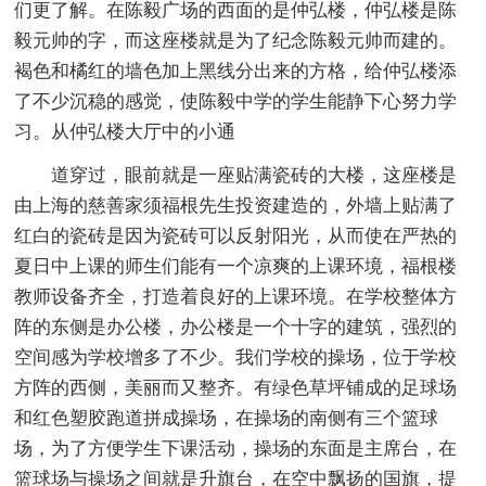
们更了解。在陈毅广场的西面的是仲弘楼，仲弘楼是陈
毅元帅的字，而这座楼就是为了纪念陈毅元帅而建的。
褐色和橘红的墙色加上黑线分出来的方格，给仲弘楼添
了不少沉稳的感觉，使陈毅中学的学生能静下心努力学
习。从仲弘楼大厅中的小通
道穿过，眼前就是一座贴满瓷砖的大楼，这座楼是
由上海的慈善家须福根先生投资建造的，外墙上贴满了
红白的瓷砖是因为瓷砖可以反射阳光，从而使在严热的
夏日中上课的师生们能有一个凉爽的上课环境，福根楼
教师设备齐全，打造着良好的上课环境。在学校整体方
阵的东侧是办公楼，办公楼是一个十字的建筑，强烈的
空间感为学校增多了不少。我们学校的操场，位于学校
方阵的西侧，美丽而又整齐。有绿色草坪铺成的足球场
和红色塑胶跑道拼成操场，在操场的南侧有三个篮球
场，为了方便学生下课活动，操场的东面是主席台，在
篮球场与操场之间就是升旗台，在空中飘扬的国旗，提