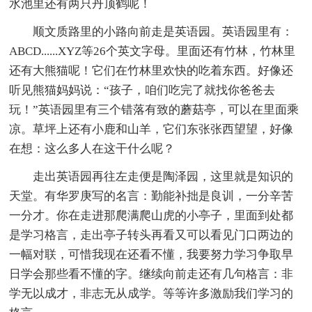
水池里还有两只丹顶鹤呢！
顺文质路里的小路向前走是英语园。英语园里有：
ABCD......XYZ等26个英文字母。里面还有竹林，竹林里
还有大熊猫呢！它们在竹林里欢快的吃着东西。好像还
听见熊猫妈妈说：“孩子，咱们吃完了就找你爸爸去
玩！”英语园里有三个错落有致的蘑菇亭，可以在里面乘
凉。草坪上还有小鹿和山羊，它们东张张西望望，好像
在想：这么多人在这干什么呢？
走出英语园再往左走便是陶泽园，这里就是知识的
天堂。有华罗庚写的名言：勤能补拙是良训，一分辛苦
一分才。你在走进那爬满爬山虎的小亭子，里面到处都
是学习格言，走出亭子转头再看又可以看见门口两边的
一幅对联，可惜我现在还看不懂，我要努力学习争取早
日学会那些看不懂的字。继续向前走还有几句格言：非
学无以成才，非志无从成学。等等许多激励我们学习的